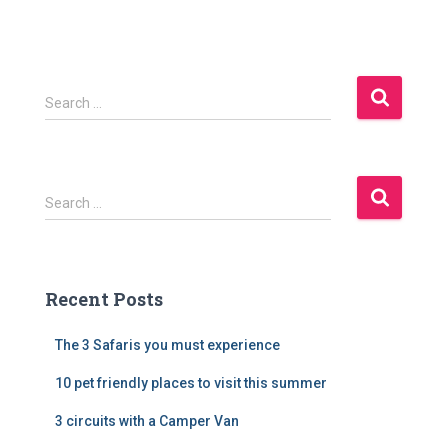
S
Search …
e
a
r
c
S
Search …
h
e
f
a
o
r
r
c
:
Recent Posts
h
f
The 3 Safaris you must experience
o
r
10 pet friendly places to visit this summer
:
3 circuits with a Camper Van