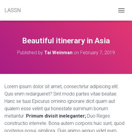
LASSN
T
O
G
G
L
Beautiful itinerary in Asia
E
N
Published by
Tai Weinman
on
February 7, 2019
A
V
I
G
A
T
Lorem ipsum dolor sit amet, consectetur adipiscing elit.
I
Quis enim redargueret? Sint modo partes vitae beatae.
O
N
Hanc se tuus Epicurus omnino ignorare dicit quam aut
qualem esse velint qui honestate summum bonum
metiantur.
Primum divisit ineleganter;
Duo Reges:
constructio interrete. Bona autem corporis huic sunt, quod
posterius posui, similiora. Quis animo aequo videt eum,