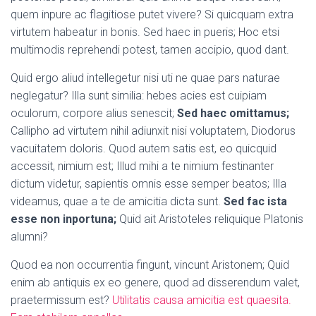
quem inpure ac flagitiose putet vivere? Si quicquam extra
virtutem habeatur in bonis. Sed haec in pueris; Hoc etsi
multimodis reprehendi potest, tamen accipio, quod dant.
Quid ergo aliud intellegetur nisi uti ne quae pars naturae
neglegatur? Illa sunt similia: hebes acies est cuipiam
oculorum, corpore alius senescit;
Sed haec omittamus;
Callipho ad virtutem nihil adiunxit nisi voluptatem, Diodorus
vacuitatem doloris. Quod autem satis est, eo quicquid
accessit, nimium est; Illud mihi a te nimium festinanter
dictum videtur, sapientis omnis esse semper beatos; Illa
videamus, quae a te de amicitia dicta sunt.
Sed fac ista
esse non inportuna;
Quid ait Aristoteles reliquique Platonis
alumni?
Quod ea non occurrentia fingunt, vincunt Aristonem; Quid
enim ab antiquis ex eo genere, quod ad disserendum valet,
praetermissum est?
Utilitatis causa amicitia est quaesita.