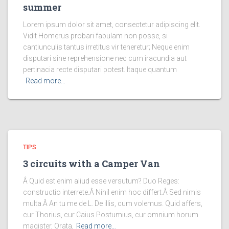
summer
Lorem ipsum dolor sit amet, consectetur adipiscing elit.
Vidit Homerus probari fabulam non posse, si
cantiunculis tantus irretitus vir teneretur; Neque enim
disputari sine reprehensione nec cum iracundia aut
pertinacia recte disputari potest. Itaque quantum
Read more…
TIPS
3 circuits with a Camper Van
Â Quid est enim aliud esse versutum? Duo Reges:
constructio interrete.Â Nihil enim hoc differt.Â Sed nimis
multa.Â An tu me de L. De illis, cum volemus. Quid affers,
cur Thorius, cur Caius Postumius, cur omnium horum
magister, Orata,
Read more…